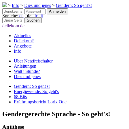
>
Info
>
Dies und jenes
>
Gendern: So geht's!
Sprache:
en
|
de
|
fr
|
it
dellekom.de
Aktuelles
Dellekom?
Angebote
Info
Über Netzfreischalter
Anleitungen
Watt? Stunde?
Dies und jenes
Gendern: So geht's!
Energiewende: So geht's
68 Bits
Erfahrungsbericht Lorix One
Gendergerechte Sprache - So geht's!
Antithese