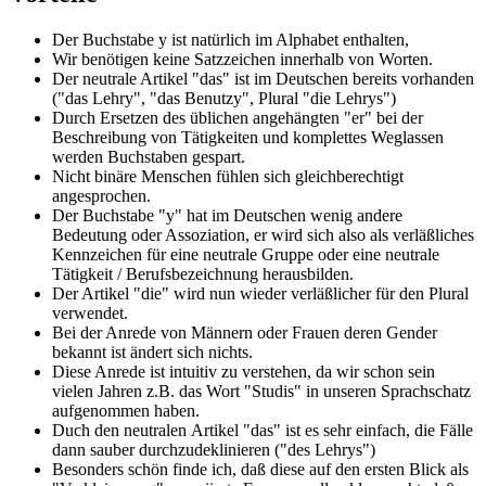
Der Buchstabe y ist natürlich im Alphabet enthalten,
Wir benötigen keine Satzzeichen innerhalb von Worten.
Der neutrale Artikel "das" ist im Deutschen bereits vorhanden
("das Lehry", "das Benutzy", Plural "die Lehrys")
Durch Ersetzen des üblichen angehängten "er" bei der
Beschreibung von Tätigkeiten und komplettes Weglassen
werden Buchstaben gespart.
Nicht binäre Menschen fühlen sich gleichberechtigt
angesprochen.
Der Buchstabe "y" hat im Deutschen wenig andere
Bedeutung oder Assoziation, er wird sich also als verläßliches
Kennzeichen für eine neutrale Gruppe oder eine neutrale
Tätigkeit / Berufsbezeichnung herausbilden.
Der Artikel "die" wird nun wieder verläßlicher für den Plural
verwendet.
Bei der Anrede von Männern oder Frauen deren Gender
bekannt ist ändert sich nichts.
Diese Anrede ist intuitiv zu verstehen, da wir schon sein
vielen Jahren z.B. das Wort "Studis" in unseren Sprachschatz
aufgenommen haben.
Duch den neutralen Artikel "das" ist es sehr einfach, die Fälle
dann sauber durchzudeklinieren ("des Lehrys")
Besonders schön finde ich, daß diese auf den ersten Blick als