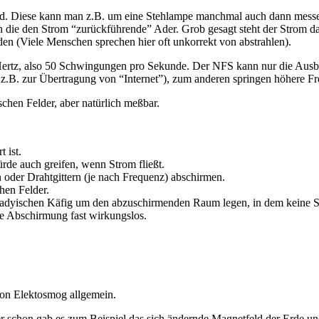
 Feld. Diese kann man z.B. um eine Stehlampe manchmal auch dann mess
rn die den Strom “zurückführende” Ader. Grob gesagt steht der Strom d
nden (Viele Menschen sprechen hier oft unkorrekt von abstrahlen).
 Hertz, also 50 Schwingungen pro Sekunde. Der NFS kann nur die Ausb
B. zur Übertragung von “Internet”), zum anderen springen höhere Freq
ischen Felder, aber natürlich meßbar.
 ist.
rde auch greifen, wenn Strom fließt.
n oder Drahtgittern (je nach Frequenz) abschirmen.
hen Felder.
yischen Käfig um den abzuschirmenden Raum legen, in dem keine Schl
de Abschirmung fast wirkungslos.
von Elektosmog allgemein.
orher schon gab es zum Beispiel das sich ändernde Magnetfeld der Erde