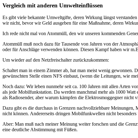
Vergleich mit anderen Umwelteinflüssen
Es gibt viele bekannte Umweltgifte, deren Wirkung längst verstanden 
wir nicht, bevor wir Geld ausgeben für eine Maßnahme, deren Wirkung
Ich rede nicht mal von Atommüll, den wir unseren kommenden Genera
Atommüll muß noch dazu für Tausende von Jahren von der Atmosphäre 
oder für Anschläge verwenden können. Diesen Kampf haben wir m.E. 
Um wieder auf den Netzfreischalter zurückzukommen:
Schaltet man in einem Zimmer ab, hat man meist wenig gewonnen. Da
gewünschten Stelle einen NFS einbaut, (wenn die Leitungen, wie meis
Noch dazu: Wir leben nunmehr seit ca. 100 Jahren mit allen Arten vo
als jede Mobilfunkstation. Da werden manchmal mehr als 1000 Watt e
als Radiosender, aber warum kämpfen die Elektrosmoggegner nicht viel
Dazu gibt es die durchaus in Grenzen nachvollziehbare Meinungen,
nicht können. Andererseits dringen Mobilfunkwellen nicht besonders 
Aber: Man muß nach meiner Meinung weiter forschen und die Grenzwer
eine deutliche Abstimmung mit Füßen.