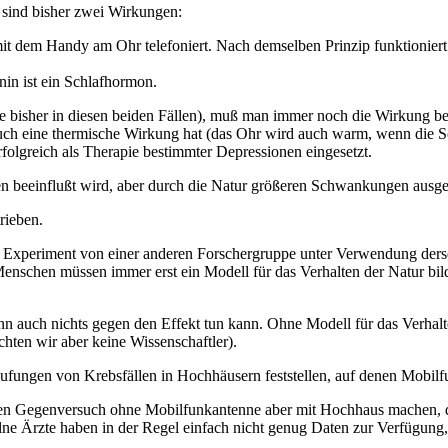
 sind bisher zwei Wirkungen:
 dem Handy am Ohr telefoniert. Nach demselben Prinzip funktioniert 
in ist ein Schlafhormon.
bisher in diesen beiden Fällen), muß man immer noch die Wirkung bew
auch eine thermische Wirkung hat (das Ohr wird auch warm, wenn die So
rfolgreich als Therapie bestimmter Depressionen eingesetzt.
beeinflußt wird, aber durch die Natur größeren Schwankungen ausgese
rieben.
be Experiment von einer anderen Forschergruppe unter Verwendung derse
Menschen müssen immer erst ein Modell für das Verhalten der Natur bil
nn auch nichts gegen den Effekt tun kann. Ohne Modell für das Verha
chten wir aber keine Wissenschaftler).
Häufungen von Krebsfällen in Hochhäusern feststellen, auf denen Mobil
 den Gegenversuch ohne Mobilfunkantenne aber mit Hochhaus machen, 
ne Ärzte haben in der Regel einfach nicht genug Daten zur Verfügung,