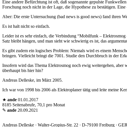
Eine andere Befürchtung ist oft, daß sogenannte gepulste Funkwellen 
Forschung noch nicht in der Lage, die Hypothese zu bestätigen. Eine
Aber: Die erste Untersuchung (bad news is good news) fand ihren We
Es ist halt nicht so einfach.
Leider ist es sehr einfach, die Verbindung “Mobilfunk – Elektrosmog 
Satz bleibt hängen, und man sieht wie schwierig es ist, das argumenta
Es gibt zudem ein logisches Problem: Niemals wird es einem Mensche
bringen. Vielleicht bringt die 7001. Studie den Durchbruch in der Er
Insofern wird das Thema Elektrosmog noch ewig weitergehen, aber we
überhaupt bis hier hin?
Andreas Delleske, im März 2005.
Ich war von 1998 bis 2006 als Elektroplaner tätig und leite meine Ken
★
ande
01.01.2017
8185 Seitenabrufe, 70,1 pro Monat
✎
ande
20.09.2021
Andreas Delleske · Walter-Gropius-Str. 22 · D-79100 Freiburg ·