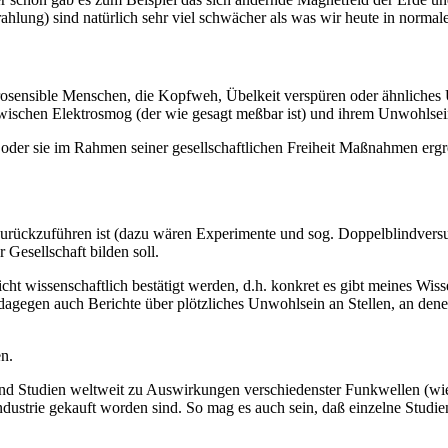
ahlung) sind natürlich sehr viel schwächer als was wir heute in nor
osensible Menschen, die Kopfweh, Übelkeit verspüren oder ähnliches 
schen Elektrosmog (der wie gesagt meßbar ist) und ihrem Unwohlsein 
er oder sie im Rahmen seiner gesellschaftlichen Freiheit Maßnahmen erg
urückzuführen ist (dazu wären Experimente und sog. Doppelblindversu
Gesellschaft bilden soll.
nicht wissenschaftlich bestätigt werden, d.h. konkret es gibt meines W
 dagegen auch Berichte über plötzliches Unwohlsein an Stellen, an den
en.
end Studien weltweit zu Auswirkungen verschiedenster Funkwellen (wie
ndustrie gekauft worden sind. So mag es auch sein, daß einzelne Studie