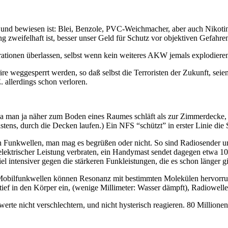
und bewiesen ist: Blei, Benzole, PVC-Weichmacher, aber auch Nikotin, 
 zweifelhaft ist, besser unser Geld für Schutz vor objektiven Gefahr
tionen überlassen, selbst wenn kein weiteres AKW jemals explodiere
weggesperrt werden, so daß selbst die Terroristen der Zukunft, seien 
allerdings schon verloren.
 man ja näher zum Boden eines Raumes schläft als zur Zimmerdecke, k
tens, durch die Decken laufen.) Ein NFS “schützt” in erster Linie die
n Funkwellen, man mag es begrüßen oder nicht. So sind Radiosender un
lektrischer Leistung verbraten, ein Handymast sendet dagegen etwa 10-
 intensiver gegen die stärkeren Funkleistungen, die es schon länger g
 Mobilfunkwellen können Resonanz mit bestimmten Molekülen hervorruf
tief in den Körper ein, (wenige Millimeter: Wasser dämpft), Radiowell
te nicht verschlechtern, und nicht hysterisch reagieren. 80 Millione