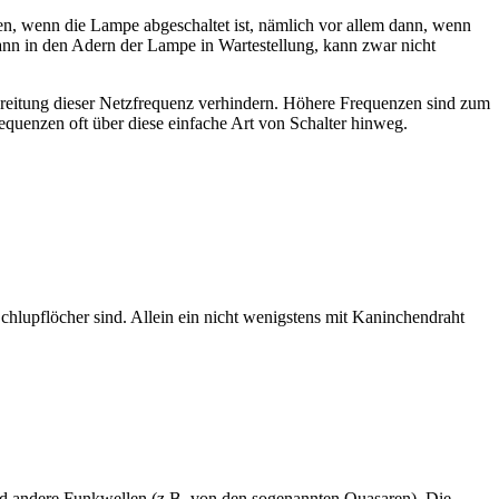
en, wenn die Lampe abgeschaltet ist, nämlich vor allem dann, wenn
ann in den Adern der Lampe in Wartestellung, kann zwar nicht
reitung dieser Netzfrequenz verhindern. Höhere Frequenzen sind zum
uenzen oft über diese einfache Art von Schalter hinweg.
upflöcher sind. Allein ein nicht wenigstens mit Kaninchendraht
 und andere Funkwellen (z.B. von den sogenannten Quasaren). Die