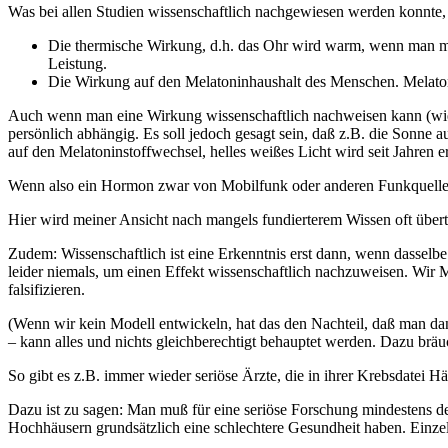
Was bei allen Studien wissenschaftlich nachgewiesen werden konnte,
Die thermische Wirkung, d.h. das Ohr wird warm, wenn man mit
Leistung.
Die Wirkung auf den Melatoninhaushalt des Menschen. Melaton
Auch wenn man eine Wirkung wissenschaftlich nachweisen kann (wie 
persönlich abhängig. Es soll jedoch gesagt sein, daß z.B. die Sonne 
auf den Melatoninstoffwechsel, helles weißes Licht wird seit Jahren e
Wenn also ein Hormon zwar von Mobilfunk oder anderen Funkquellen 
Hier wird meiner Ansicht nach mangels fundierterem Wissen oft übert
Zudem: Wissenschaftlich ist eine Erkenntnis erst dann, wenn dassel
leider niemals, um einen Effekt wissenschaftlich nachzuweisen. Wir 
falsifizieren.
(Wenn wir kein Modell entwickeln, hat das den Nachteil, daß man da
– kann alles und nichts gleichberechtigt behauptet werden. Dazu bräu
So gibt es z.B. immer wieder seriöse Ärzte, die in ihrer Krebsdatei 
Dazu ist zu sagen: Man muß für eine seriöse Forschung mindestens
Hochhäusern grundsätzlich eine schlechtere Gesundheit haben. Einzel