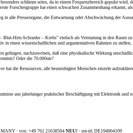
besonders schlimm seien, da in einem Frequenzbereich gepulst wird, der
 erste Forschergruppe hat einen schwachen Zusammenhang erkannt, als 
g in alle Presseorgane, die Entwarnung oder Abschwächung der Aussage
– Blut-Hirn-Schranke – Krebs” einfach als Vermutung in den Raum zu ste
tiv in einen wissenschaftlichen und argumentativen Rahmen zu stellen, 
n gelingen, nachzuweisen, daß eine physikalische Wirkung unschädlic
kenntnis? Oder die 70.000ste?
r hat die Ressourcen, alle beunruhigten Menschen einzeln aufzuklären
ntnisse aus jahrelanger praktischer Beschäftigung mit Elektronik und n
 GERMANY · vox: +49 761 21638504
NEU!
· ust-id: DE194004109