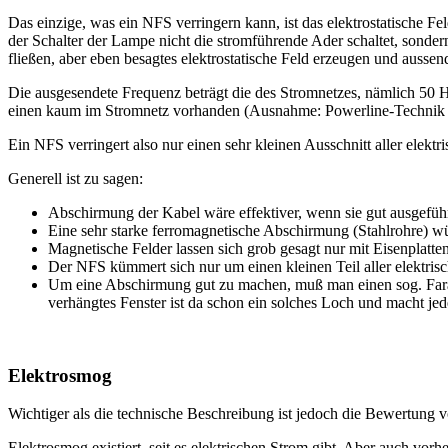
Das einzige, was ein NFS verringern kann, ist das elektrostatische
der Schalter der Lampe nicht die stromführende Ader schaltet, sonde
fließen, aber eben besagtes elektrostatische Feld erzeugen und ausse
Die ausgesendete Frequenz beträgt die des Stromnetzes, nämlich 50
einen kaum im Stromnetz vorhanden (Ausnahme: Powerline-Technik z.
Ein NFS verringert also nur einen sehr kleinen Ausschnitt aller elektr
Generell ist zu sagen:
Abschirmung der Kabel wäre effektiver, wenn sie gut ausgeführt
Eine sehr starke ferromagnetische Abschirmung (Stahlrohre) wü
Magnetische Felder lassen sich grob gesagt nur mit Eisenplatte
Der NFS kümmert sich nur um einen kleinen Teil aller elektrisc
Um eine Abschirmung gut zu machen, muß man einen sog. Farad
verhängtes Fenster ist da schon ein solches Loch und macht je
Elektrosmog
Wichtiger als die technische Beschreibung ist jedoch die Bewertung 
Elektrosmog existiert, seit es elektrischen Strom gibt. Aber auch v