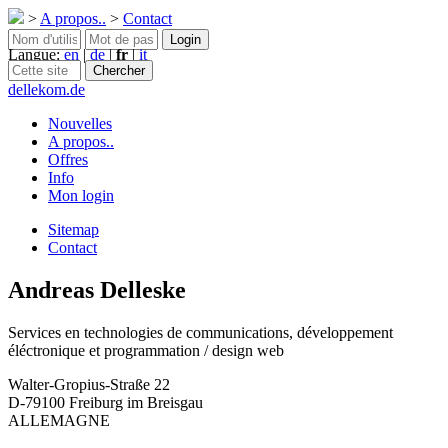
>
A propos..
>
Contact
Langue:
en
|
de
|
fr
|
it
dellekom.de
Nouvelles
A propos..
Offres
Info
Mon login
Sitemap
Contact
Andreas Delleske
Services en technologies de communications, développement
éléctronique et programmation / design web
Walter-Gropius-Straße 22
D-79100 Freiburg im Breisgau
ALLEMAGNE